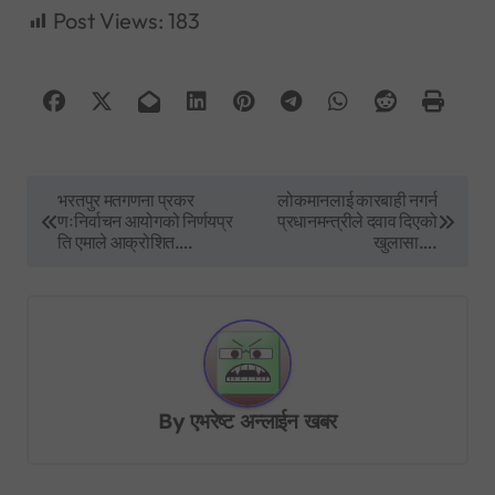
Post Views:
183
P
भरतपुर मतगणना प्रकर
लोकमानलाई कारबाही नगर्न
णःनिर्वाचन आयोगको निर्णयप्र
प्रधानमन्त्रीले दवाव दिएको
o
ति एमाले आक्रोशित….
खुलासा….
s
t
n
a
v
By
एभरेष्ट अन्लाईन खबर
i
g