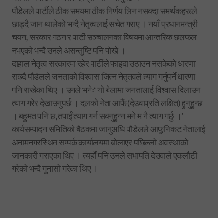
पौडेलले पार्टीले ठीक समयमा ठीक निर्णय लिन नसक्दा समर्थकहरूले
छाड्दै जान थालेको भन्दै नेतृत्वलाई सचेत गराए । नयाँ प्रधानमन्त्री
चयन, सरकार गठन र पार्टी सञ्चालनका विषयमा आन्तरिक छलफल
नभएको भन्दै उनले असन्तुष्टि पनि पोखे ।
दाहाल नेतृत्व सरकारमा रहेर पार्टीले फाइदा उठाउन नसकेको धारणा
राख्दै पौडेलले जनताको विश्वास जित्न नेतृतवले त्याग गर्नुपर्ने धारणा
पनि राखेका थिए । उनले भनेः‘ यो बेलामा जनतालाई विश्वास दिलाउन
त्याग गरेर देखाउनुपर्छ । दलको नेता आफैं (देउवाप्रति लक्षित) हुनुहुन्छ
। बहुमत पनि छ,तपाईं त्याग गर्न सक्नुहुन्न भने म नै त्याग गर्छु ।’
कार्यसम्पादन समितिको बैठकमा जानुअघि पौडेलले आफूनिकट नेतालाई
अनामनगरस्थित सम्पर्क कार्यालयमा बोलाएर पछिल्लो अवस्थाको
जानकारी गराएका थिए । त्यहाँ पनि उनले सभापति देउवाले एकलौटी
गरेको भन्दै गुनासो गरेका थिए ।