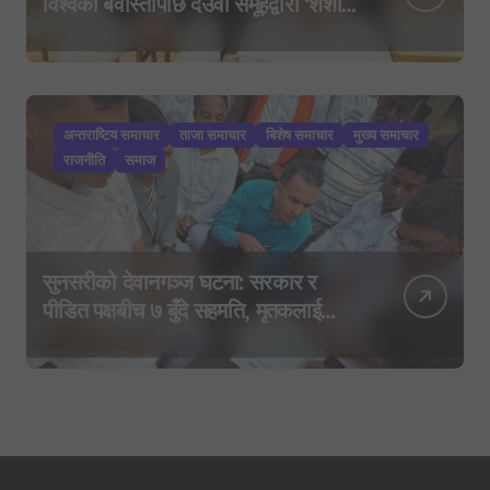
विश्वको बेवास्तापछि देउवा समूहद्वारा ‘शशांक
कार्ड’, साउन २९ मा नयाँ राजनीतिक
यात्राको घोषणा तयारी!
अन्तराष्टिय समाचार
ताजा समाचार
बिशेष समाचार
मुख्य समाचार
राजनीति
समाज
सुनसरीको देवानगञ्ज घटना: सरकार र
पीडित पक्षबीच ७ बुँदे सहमति, मृतकलाई
सहिद घोषणा र परिवारलाई राहत दिइने