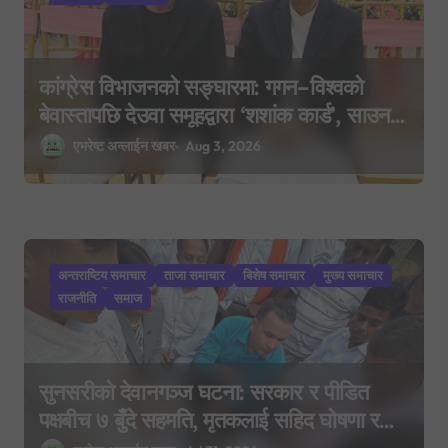
कांग्रेस विभाजनको सङ्घारमा: गगन–विश्वको
बेवास्तापछि देउवा समूहद्वारा ‘शशांक कार्ड’, साउन
२९ मा नयाँ राजनीतिक यात्राको घोषणा तयारी!
एभरेष्ट अन्लाईन खबर
Aug 3, 2026
अन्तराष्टिय समाचार
ताजा समाचार
बिशेष समाचार
मुख्य समाचार
राजनीति
समाज
सुनसरीको देवानगञ्ज घटना: सरकार र पीडित
पक्षबीच ७ बुँदे सहमति, मृतकलाई सहिद घोषणा र