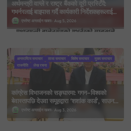
अर्थमन्त्री वाग्ले र राष्ट्र बैंकको दूरी प्रस्टिँदै:
गभर्नरलाई बाइपास गर्दै कार्यकारी निर्देशकहरूलाई
मन्त्रालय बोलाइयो
एभरेष्ट अन्लाईन खबर
Aug 5, 2026
अन्तराष्टिय समाचार
ताजा समाचार
बिशेष समाचार
मुख्य समाचार
राजनीति
लेख रचना
कांग्रेस विभाजनको सङ्घारमा: गगन–विश्वको
बेवास्तापछि देउवा समूहद्वारा ‘शशांक कार्ड’, साउन
२९ मा नयाँ राजनीतिक यात्राको घोषणा तयारी!
एभरेष्ट अन्लाईन खबर
Aug 3, 2026