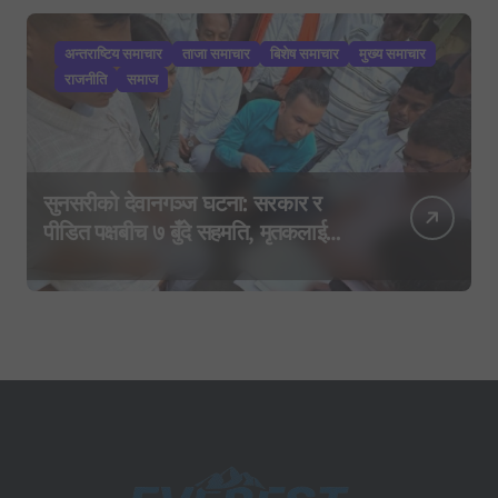
अन्तराष्टिय समाचार
ताजा समाचार
बिशेष समाचार
मुख्य समाचार
राजनीति
समाज
सुनसरीको देवानगञ्ज घटना: सरकार र
पीडित पक्षबीच ७ बुँदे सहमति, मृतकलाई
सहिद घोषणा र परिवारलाई राहत दिइने