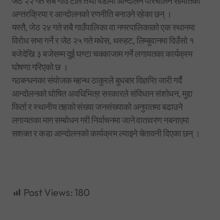
जेठ २२ गते सबै गाउँ टोल तथा वडामा आन्दोलन परिचालन समितिको
अन्तरक्रिया र आन्दोलनको रणनीति बनाउने रहेका छन् ।
यस्तै, जेठ २४ गते सबै गाउँपालिका वा नगरपालिकाको एक स्थानमा
विरोध सभा गर्ने र जेठ २५ गते मधेस, थरुहट, लिम्बुवानमा दिउँसो १
बजेदेखि ३ बजेसम्म दुई घण्टा चक्काजाम गर्ने लगायतका कार्यक्रम
घोषणा गरिएको छ ।
गठबन्धनका संयोजक महन्थ ठाकुरले बुधबार विज्ञप्ति जारी गर्दै
आन्दोलनको घोषित अवधिभित्र सरकारले संविधान संशोधन, मुद्दा
फिर्ता र स्थानीय तहको संख्या जनसंख्याको अनुपातमा बढाउने
लगायतका माग सम्बोधन गरी निर्वाचनमा जाने वातावरण नबनाएमा
सशक्त र कडा आन्दोलनको कार्यक्रम ल्याइने चेतावनी दिएका छन् ।
Post Views:
180