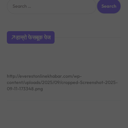
S
e
a
r
c
h
हाम्रो फेसबूक पेज
f
o
r
:
http://everestonlinekhabar.com/wp-
content/uploads/2025/09/cropped-Screenshot-2025-
09-11-173348.png