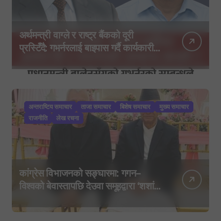
अर्थमन्त्री वाग्ले र राष्ट्र बैंकको दूरी
प्रस्टिँदै: गभर्नरलाई बाइपास गर्दै कार्यकारी
निर्देशकहरूलाई मन्त्रालय बोलाइयो
अन्तराष्टिय समाचार
ताजा समाचार
बिशेष समाचार
मुख्य समाचार
राजनीति
लेख रचना
कांग्रेस विभाजनको सङ्घारमा: गगन–
विश्वको बेवास्तापछि देउवा समूहद्वारा ‘शशांक
कार्ड’, साउन २९ मा नयाँ राजनीतिक
यात्राको घोषणा तयारी!