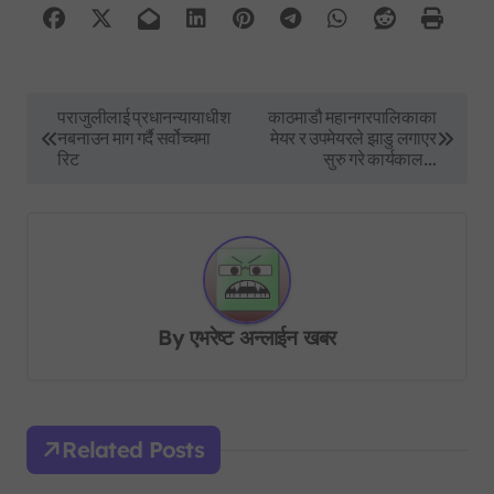
P
पराजुलीलाई प्रधानन्यायाधीश
काठमाडौ महानगरपालिकाका
नबनाउन माग गर्दै सर्वोच्चमा
मेयर र उपमेयरले झाडु लगाएर
o
रिट
सुरु गरे कार्यकाल…
s
t
n
a
v
By
एभरेष्ट अन्लाईन खबर
i
g
a
Related Posts
t