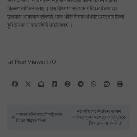
गर्ने गर्दा गलत नजिर बस्ने भएकाले संसदको गरिमा कायमै राख्नेगरी
विकल्प खोजिने बताए । यस विषयमा सत्तापक्ष र विपक्षबिचमा थप
छलफल आवश्यक रहेकाले आज भोलि नै महाअभियोग प्रस्ताव फिर्ता
हुने सम्भावना कम रहेको उनले बताए ।
Post Views:
170
P
स्थानीय तह निर्वाचन मतगण
भारतमा तीन गर्भवती महिलामा
नाःभरतपुरमा मतपत्र च्यातिएप
o
जिका भाइरस फेला
छि मतगणना स्थगित
s