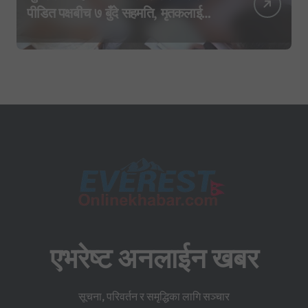
पीडित पक्षबीच ७ बुँदे सहमति, मृतकलाई
सहिद घोषणा र परिवारलाई राहत दिइने
एभरेष्ट अनलाईन खबर
सूचना, परिवर्तन र समृद्धिका लागि सञ्चार