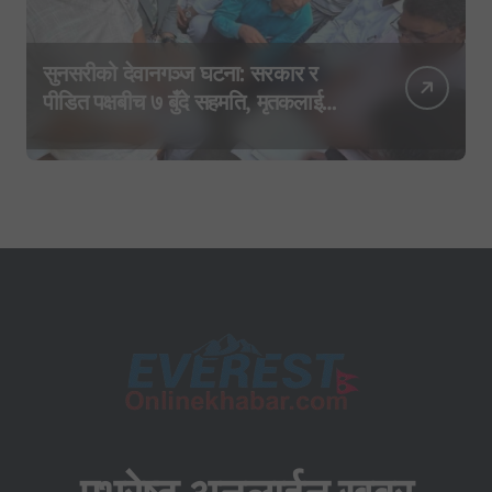
सुनसरीको देवानगञ्ज घटना: सरकार र
पीडित पक्षबीच ७ बुँदे सहमति, मृतकलाई
सहिद घोषणा र परिवारलाई राहत दिइने