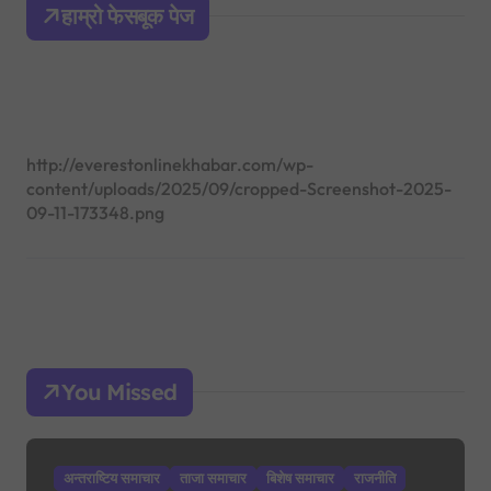
हाम्रो फेसबूक पेज
f
o
r
:
http://everestonlinekhabar.com/wp-
content/uploads/2025/09/cropped-Screenshot-2025-
09-11-173348.png
You Missed
अन्तराष्टिय समाचार
ताजा समाचार
बिशेष समाचार
राजनीति