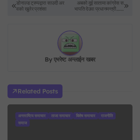
P
डोनाल्ड ट्रम्पद्वारा साउदी अर
अबको दुई सातामा कांग्रेस स
वको खुलेर प्रशंसा
भापति देउवा प्रधानमन्त्री……
o
s
t
n
a
By
एभरेष्ट अन्लाईन खबर
v
i
g
Related Posts
a
t
i
अन्तराष्टिय समाचार
ताजा समाचार
बिशेष समाचार
राजनीति
o
समाज
n