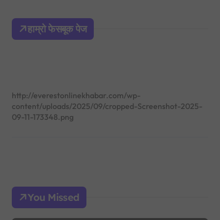
c
h
हाम्रो फेसबूक पेज
f
o
r
:
http://everestonlinekhabar.com/wp-
content/uploads/2025/09/cropped-Screenshot-2025-
09-11-173348.png
You Missed