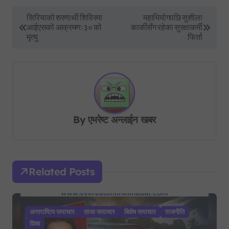
P
सिरियाको शरणार्थी शिविरमा
महाभियोगपछि सुशीला
आईएसको आक्रमणः३० को
कार्कीसँग रहेका सुरक्षाकर्मी
o
मृत्यु
फिर्ता
s
t
n
a
v
By
एभरेष्ट अन्लाईन खबर
i
g
a
Related Posts
t
i
अन्तराष्टिय समाचार
ताजा समाचार
बिशेष समाचार
राजनीति
o
विश्व