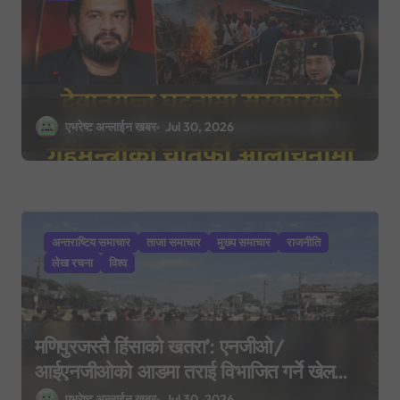
n
एभरेष्ट अन्लाईन खबर
Jul 30, 2026
अन्तराष्टिय समाचार
ताजा समाचार
मुख्य समाचार
राजनीति
लेख रचना
विश्व
मणिपुरजस्तै हिंसाको खतरा’: एनजीओ/
आईएनजीओको आडमा तराई विभाजित गर्ने खेल
भइरहेको सशस्त्रको निष्कर्ष
एभरेष्ट अन्लाईन खबर
Jul 30, 2026