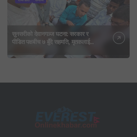
सुनसरीको देवानगञ्ज घटना: सरकार र
पीडित पक्षबीच ७ बुँदे सहमति, मृतकलाई
सहिद घोषणा र परिवारलाई राहत दिइने