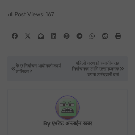
Post Views:
167
P
पहिलो चरणको स्थानीय तह
के छ निर्बाचन आयोगको कार्य
निर्वाचनका लागि उत्साहजनक
o
तालिका ?
रुपमा उम्मेदवारी दर्ता
s
t
n
a
v
By
एभरेष्ट अन्लाईन खबर
i