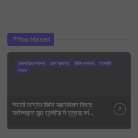
You Missed
अन्तराष्टिय समाचार
ताजा समाचार
बिशेष समाचार
राजनीति
समाज
नेपाली कांग्रेस विशेष महाधिवेशन विवाद:
सर्वोच्चद्वारा मुद्दा सुरुदेखि नै सुनुवाइ गर्न
आदेश, पुरानो फैसला पुनरावलोकन हुने