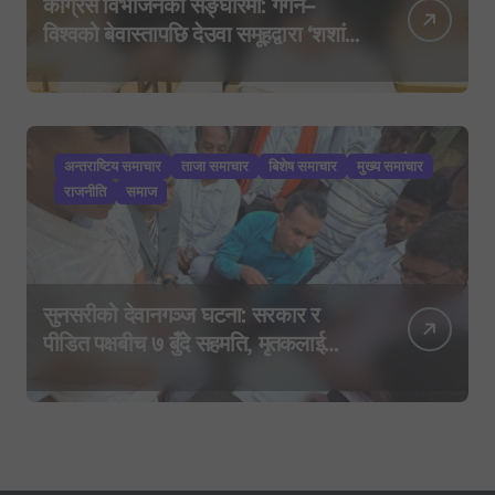
कांग्रेस विभाजनको सङ्घारमा: गगन–
विश्वको बेवास्तापछि देउवा समूहद्वारा ‘शशांक
कार्ड’, साउन २९ मा नयाँ राजनीतिक
यात्राको घोषणा तयारी!
अन्तराष्टिय समाचार
ताजा समाचार
बिशेष समाचार
मुख्य समाचार
राजनीति
समाज
सुनसरीको देवानगञ्ज घटना: सरकार र
पीडित पक्षबीच ७ बुँदे सहमति, मृतकलाई
सहिद घोषणा र परिवारलाई राहत दिइने