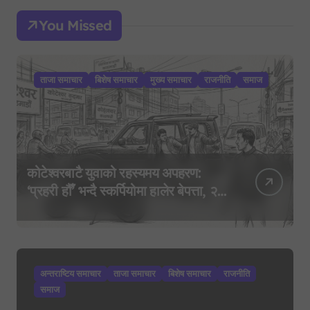
You Missed
ताजा समाचार
बिशेष समाचार
मुख्य समाचार
राजनीति
समाज
कोटेश्वरबाटै युवाको रहस्यमय अपहरण:
‘प्रहरी हौँ’ भन्दै स्कर्पियोमा हालेर बेपत्ता, २०
घण्टासम्म पत्तो छैन
अन्तराष्टिय समाचार
ताजा समाचार
बिशेष समाचार
राजनीति
समाज