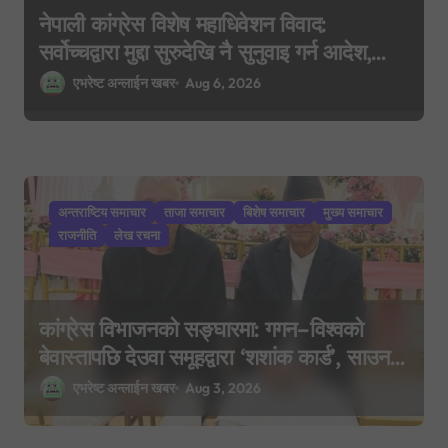
नेपाली कांग्रेस विशेष महाधिवेशन विवाद:
सर्वोच्चद्वारा मुद्दा सुरुदेखि नै सुनुवाइ गर्न आदेश,
पुरानो फैसला पुनरावलोकन हुने
एभरेष्ट अन्लाईन खबर
Aug 6, 2026
अन्तराष्टिय समाचार
ताजा समाचार
बिशेष समाचार
मुख्य समाचार
राजनीति
लेख रचना
कांग्रेस विभाजनको सङ्घारमा: गगन–विश्वको
बेवास्तापछि देउवा समूहद्वारा ‘शशांक कार्ड’, साउन
२९ मा नयाँ राजनीतिक यात्राको घोषणा तयारी!
एभरेष्ट अन्लाईन खबर
Aug 3, 2026