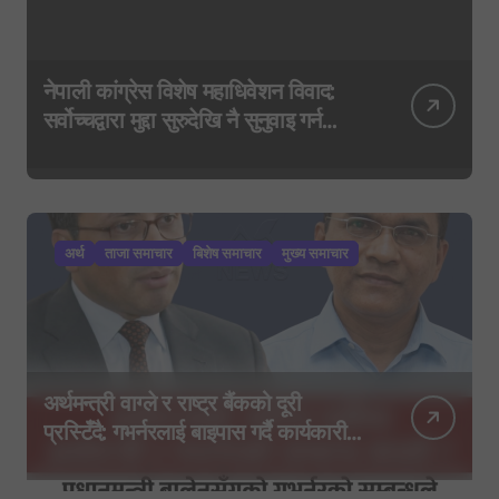
नेपाली कांग्रेस विशेष महाधिवेशन विवाद:
सर्वोच्चद्वारा मुद्दा सुरुदेखि नै सुनुवाइ गर्न
आदेश, पुरानो फैसला पुनरावलोकन हुने
अर्थ
ताजा समाचार
बिशेष समाचार
मुख्य समाचार
अर्थमन्त्री वाग्ले र राष्ट्र बैंकको दूरी
प्रस्टिँदै: गभर्नरलाई बाइपास गर्दै कार्यकारी
निर्देशकहरूलाई मन्त्रालय बोलाइयो