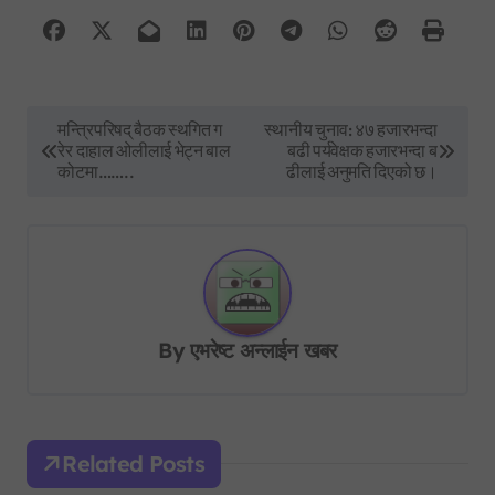
P
मन्त्रिपरिषद् बैठक स्थगित ग
स्थानीय चुनाव: ४७ हजारभन्दा
रेर दाहाल ओलीलाई भेट्न बाल
बढी पर्यवेक्षक हजारभन्दा ब
o
कोटमा……..
ढीलाई अनुमति दिएको छ।
s
t
n
a
v
By
एभरेष्ट अन्लाईन खबर
i
g
a
Related Posts
t