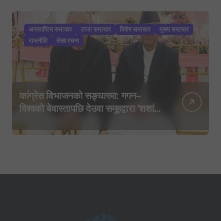
अन्तराष्टिय समाचार
ताजा समाचार
बिशेष समाचार
मुख्य समाचार
राजनीति
लेख रचना
कांग्रेस विभाजनको सङ्घारमा: गगन–
विश्वको बेवास्तापछि देउवा समूहद्वारा ‘शशांक
कार्ड’, साउन २९ मा नयाँ राजनीतिक
यात्राको घोषणा तयारी!