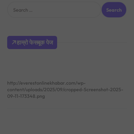
S
e
a
r
c
h
हाम्रो फेसबूक पेज
f
o
r
:
http://everestonlinekhabar.com/wp-
content/uploads/2025/09/cropped-Screenshot-2025-
09-11-173348.png