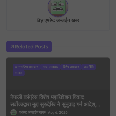
n
a
v
By
एभरेष्ट अन्लाईन खबर
i
g
a
Related Posts
t
i
अन्तराष्टिय समाचार
ताजा समाचार
बिशेष समाचार
राजनीति
o
समाज
n
नेपाली कांग्रेस विशेष महाधिवेशन विवाद:
सर्वोच्चद्वारा मुद्दा सुरुदेखि नै सुनुवाइ गर्न आदेश,
पुरानो फैसला पुनरावलोकन हुने
एभरेष्ट अन्लाईन खबर
Aug 6, 2026