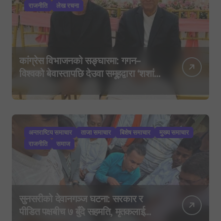
राजनीति
लेख रचना
कांग्रेस विभाजनको सङ्घारमा: गगन–
विश्वको बेवास्तापछि देउवा समूहद्वारा ‘शशांक
कार्ड’, साउन २९ मा नयाँ राजनीतिक
यात्राको घोषणा तयारी!
अन्तराष्टिय समाचार
ताजा समाचार
बिशेष समाचार
मुख्य समाचार
राजनीति
समाज
सुनसरीको देवानगञ्ज घटना: सरकार र
पीडित पक्षबीच ७ बुँदे सहमति, मृतकलाई