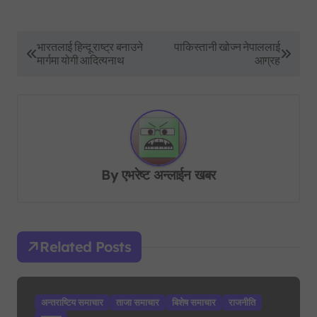
P
भारतलाई हिन्दू राष्ट्र बनाउने
पाकिस्तानी खोज्न नेपाललाई
मार्गमा योगी आदित्यनाथ
आग्रह
o
s
t
n
a
By
एभरेष्ट अन्लाईन खबर
v
i
g
Related Posts
a
t
i
अन्तराष्टिय समाचार
ताजा समाचार
बिशेष समाचार
राजनीति