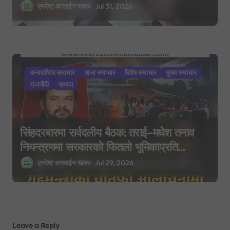
परिवारलाई राहत दिइने
एभरेष्ट अन्लाईन खबर
Jul 31, 2026
अन्तराष्टिय समाचार
ताजा समाचार
बिशेष समाचार
मुख्य समाचार
राजनीति
समाज
सिंहदरबारमा सर्वदलीय बैठक: तराई–मधेश तनाव
नियन्त्रणमा सरकारको फितलो भूमिकाप्रति
आलोचना, एकताको आह्वान
एभरेष्ट अन्लाईन खबर
Jul 29, 2026
Leave a Reply