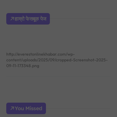
r
c
h
हाम्रो फेसबूक पेज
f
o
r
:
http://everestonlinekhabar.com/wp-
content/uploads/2025/09/cropped-Screenshot-2025-
09-11-173348.png
You Missed