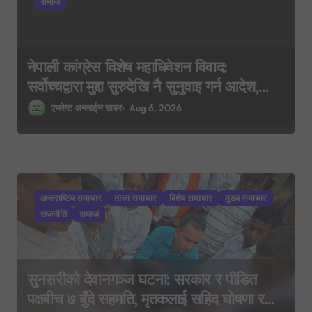
o
समाज
n
नेपाली कांग्रेस विशेष महाधिवेशन विवाद:
सर्वोच्चद्वारा मुद्दा सुरुदेखि नै सुनुवाइ गर्न आदेश,
पुरानो फैसला पुनरावलोकन हुने
एभरेष्ट अन्लाईन खबर
Aug 6, 2026
अन्तराष्टिय समाचार
ताजा समाचार
बिशेष समाचार
मुख्य समाचार
राजनीति
समाज
सुनसरीको देवानगञ्ज घटना: सरकार र पीडित
पक्षबीच ७ बुँदे सहमति, मृतकलाई सहिद घोषणा र