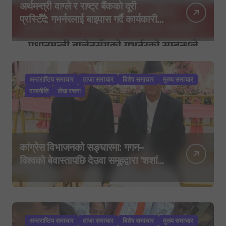
अर्थमन्त्री वाग्ले र राष्ट्र बैंकको दूरी
प्रस्टिँदै: गभर्नरलाई बाइपास गर्दै कार्यकारी
निर्देशकहरूलाई मन्त्रालय बोलाइयो
अन्तराष्टिय समाचार
ताजा समाचार
बिशेष समाचार
मुख्य समाचार
राजनीति
लेख रचना
कांग्रेस विभाजनको सङ्घारमा: गगन–
विश्वको बेवास्तापछि देउवा समूहद्वारा ‘शशांक
कार्ड’, साउन २९ मा नयाँ राजनीतिक
यात्राको घोषणा तयारी!
अन्तराष्टिय समाचार
ताजा समाचार
बिशेष समाचार
मुख्य समाचार