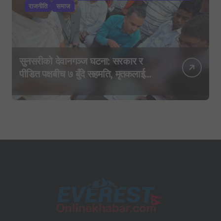
राजनीति
समाज
सुनसरीको देवानगञ्ज घटना: सरकार र
पीडित पक्षबीच ७ बुँदे सहमति, मृतकलाई
सहिद घोषणा र परिवारलाई राहत दिइने