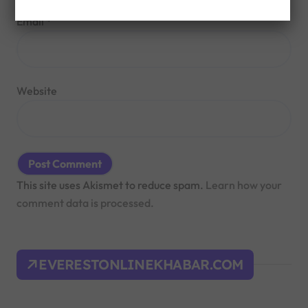
Email
*
Website
This site uses Akismet to reduce spam.
Learn how your
comment data is processed.
EVERESTONLINEKHABAR.COM