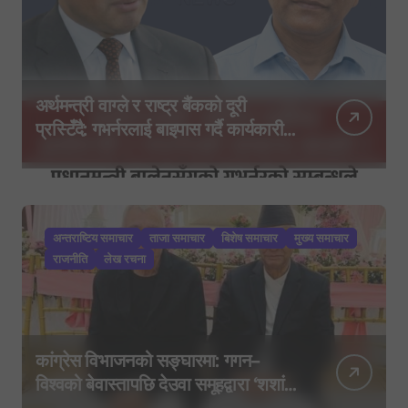
अर्थमन्त्री वाग्ले र राष्ट्र बैंकको दूरी
प्रस्टिँदै: गभर्नरलाई बाइपास गर्दै कार्यकारी
निर्देशकहरूलाई मन्त्रालय बोलाइयो
अन्तराष्टिय समाचार
ताजा समाचार
बिशेष समाचार
मुख्य समाचार
राजनीति
लेख रचना
कांग्रेस विभाजनको सङ्घारमा: गगन–
विश्वको बेवास्तापछि देउवा समूहद्वारा ‘शशांक
कार्ड’, साउन २९ मा नयाँ राजनीतिक