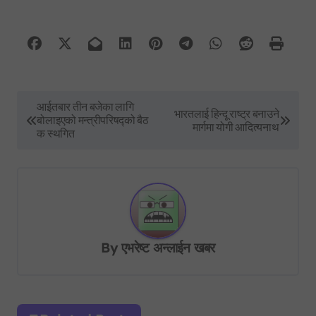
P
आईतबार तीन बजेका लागि
भारतलाई हिन्दू राष्ट्र बनाउने
बोलाइएको मन्त्रीपरिषद्को बैठ
o
मार्गमा योगी आदित्यनाथ
क स्थगित
s
t
n
a
v
By
एभरेष्ट अन्लाईन खबर
i
g
a