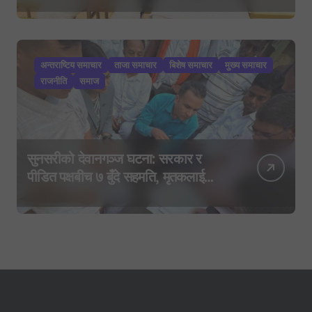
यात्राको घोषणा तयारी!
अन्तराष्टिय समाचार
ताजा समाचार
बिशेष समाचार
मुख्य समाचार
राजनीति
समाज
सुनसरीको देवानगञ्ज घटना: सरकार र
पीडित पक्षबीच ७ बुँदे सहमति, मृतकलाई
सहिद घोषणा र परिवारलाई राहत दिइने