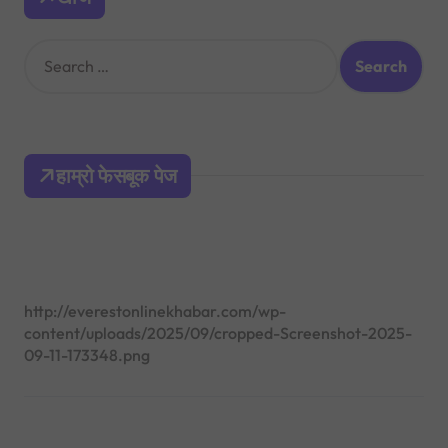
S
e
a
r
c
h
हाम्रो फेसबूक पेज
f
o
r
:
http://everestonlinekhabar.com/wp-
content/uploads/2025/09/cropped-Screenshot-2025-
09-11-173348.png