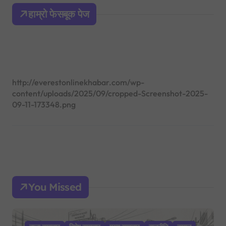
h
हाम्रो फेसबूक पेज
f
o
r
:
http://everestonlinekhabar.com/wp-
content/uploads/2025/09/cropped-Screenshot-2025-
09-11-173348.png
You Missed