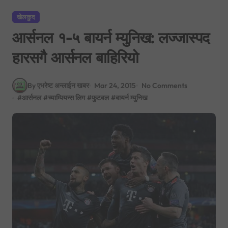
खेलकुद
आर्सनल १-५ बायर्न म्युनिख: लज्जास्पद
हारसगै आर्सनल बाहिरियो
By एभरेष्ट अन्लाईन खबर
Mar 24, 2015
No Comments
#
आर्सनल
#
च्याम्पियन्स लिग
#
फुटबल
#
बायर्न म्युनिख