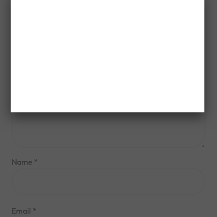
are marked
*
Comment
*
Name
*
Email
*