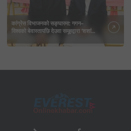
कांग्रेस विभाजनको सङ्घारमा: गगन–
विश्वको बेवास्तापछि देउवा समूहद्वारा ‘शशांक
कार्ड’, साउन २९ मा नयाँ राजनीतिक
यात्राको घोषणा तयारी!