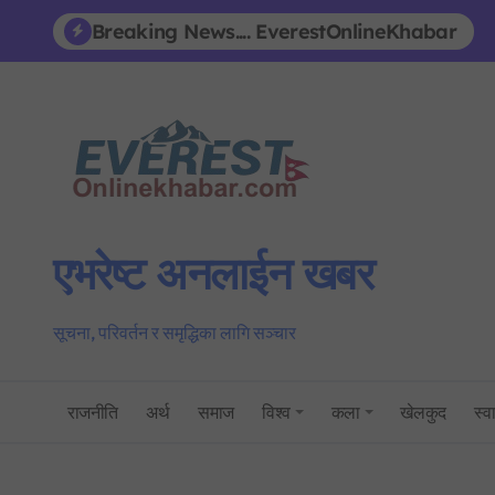
Skip
Breaking News.... EverestOnlineKhabar
to
content
एभरेष्ट अनलाईन खबर
सूचना, परिवर्तन र समृद्धिका लागि सञ्चार
राजनीति
अर्थ
समाज
विश्व
कला
खेलकुद
स्वा