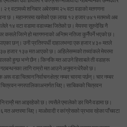
एमालेका देवी ज्ञवाली र कांग्रेस–माओवादी गठबन्धनकी उम्मेदवार
ो छ। २९ वटामध्ये शनिबार अबेरसम्म २५ वटा वडाको मतगणना
ावना छ । महानगरमा खसेको एक लाख १२ हजार ७४१ मतमध्ये अब
ले १४ वटा वडामा वडाध्यक्ष जितेको छ। मेयरमा सुरुदेखि नै
यर कसले जित्ने हो मतगणनाको अन्तिम नतिजा कुर्नैपर्ने भएको छ।
ाएका छन्। उनी प्रतिस्पर्धी दाहालभन्दा एक हजार ४३० मतले
३७ हजार १३७ मत आएको छ। अहिलेसम्मको तथ्यांकले मेयरमा
खालको हुन्छ भन्ने छैन। किनकि मत आउने हिसाबले ती वडाहरू
 गठबन्धनका लागि राम्रो मत आउने अनुमान धेरैको छ।
ू वडा चितवन निर्वाचन क्षेत्र नम्बर चारमा पर्छन्। चार नम्बर
लीन चित्रवन नगरपालिकाअन्तर्गत थिए। साबिकको चित्रवन
 पनि राम्रै मत आइरहेको छ। त्यसैले एमालेको डर यिनै वडामा छ।
६ मत अन्तरमा थिए। माओवादी र कांग्रेसको प्रभाव रहेका पाँचवटा