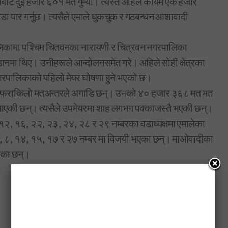
बाट दुई हजार ६०१ मत गुम्यो। त्यस्तै अहिले कायम एक हजार
ा पार गर्नुछ। त्यसैले एमाले धुकचुक र गठबन्धन आशावादी
कामा पश्चिम चितवनका नारायणी र चित्रवन नगरपालिका
नमा थिए। उनीहरूले आन्दोलनसमेत गरे। अहिले सोही क्षेत्रका
नगरपालिकाको पहिलो मेयर घोषणा हुने भएको छ।
ी शाह फराकिलो मतअन्तरले अगाडि छन्। उनको ४० हजार ३६८ मत मत
याएकी छन्। त्यसैले उपमेयरमा शाह लगभग पक्काजस्तै भएकी छन्।
 १२, १६, २२, २३, २४, २८ र २९ नम्बरका वडाध्यक्षमा एमालेका
, ६, ८, १४, १५, १७ र २७ नम्बर मा विजयी भएका छन्। माओवादीका
भएका छन्।