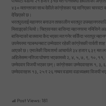
पाँचवटा वडामा २१ हजार ३५७ मत गनिसक्दा ज्ञवालीको अग्रता
४३० मतान्तरका साथ देवीले कांग्रेसका गढ मानिएका चारवटा वड
देखिएको छ।
भरतपुरलाई महानगर बनाउन तत्कालीन भरतपुर उपमहानगरपालि
मिसाइएको थियो। चित्रवनका बासिन्दा महानगरमा नमिसिने अडा
बासिन्दाको बाक्सामा कैद भएका मत गनेर सकिँदा भरतपुर महा
उपमेयरमा गठबन्धनबाट उम्मेदवार रहेकी कांग्रेसकी पार्वत
आएको छ। एमालेकी दिव्य शर्मा आचार्यले ३४ हजार ६३९ मत ल्
अहिलेसम्म नतिजा घोषणा भएकामध्ये २, ४, ५, ७, ९, १०, ११,
उम्मेदवार विजयी भएका छन्। कांग्रेसका उम्मेदवारहरू १, ३
उम्मेदवारहरू १३, २५ र २६ नम्बर वडामा वडाध्यक्षमा विजयी 
Post Views:
181