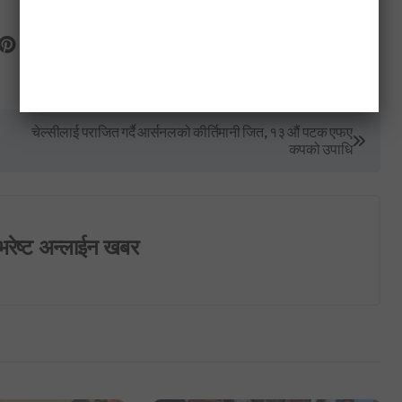
चेल्सीलाई पराजित गर्दै आर्सनलको कीर्तिमानी जित, १३ औं पटक एफए
कपको उपाधि
भरेष्ट अन्लाईन खबर