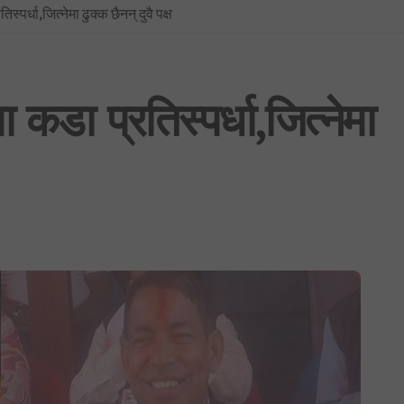
र्धा,जित्नेमा ढुक्क छैनन् दुवै पक्ष
BREAKING NEWS : नयाँ दिल्लीमा प्रदर्शन उग्र बन्दै: प्रधानमन्त्री मोदीद्वारा संस
फिफा विश्वकप २०२६: उपाधिसँगै व्यक्तिगत अवार्डमा पनि स्पेनको दबदबा, मेसीलाई ‘सि
साउन १ देखि लागू हुने गरी शैक्षिक, उपचार र सेयर कारोबारसहित विभिन्न क्षेत्रमा न
डा प्रतिस्पर्धा,जित्नेमा
भूमिको वर्गीकरण नगर्ने ४०५ स्थानीय तहमा आजैदेखि जग्गा कित्ताकाट पूर्ण रूपमा बन्
नेपाली कांग्रेस विशेष महाधिवेशन विवाद: सर्वोच्चद्वारा मुद्दा सुरुदेखि नै सुनुवाइ गर्