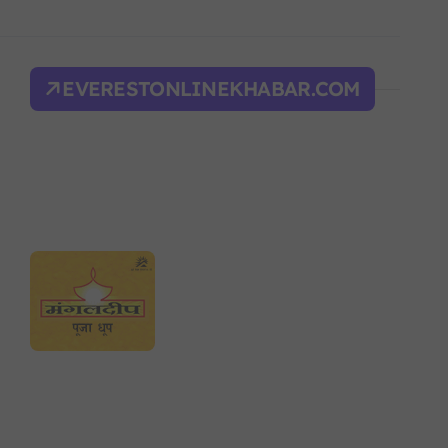
द भवन फिर्ता, सुरक्षा व्यवस्था कडा!
ल्भर बल’ र एम्बाप्पेलाई ‘गोल्डेन बुट’
EVERESTONLINEKHABAR.COM
याँ करका दरहरू निर्धारण
द
न आदेश, पुरानो फैसला पुनरावलोकन हुने