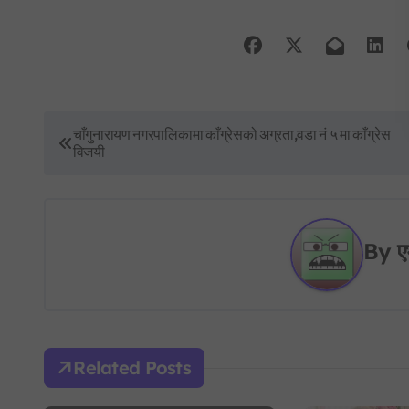
P
चाँगुनारायण नगरपालिकामा काँग्रेसको अग्रता,वडा नं ५ मा काँग्रेस
विजयी
o
s
t
By
ए
n
a
v
Related Posts
i