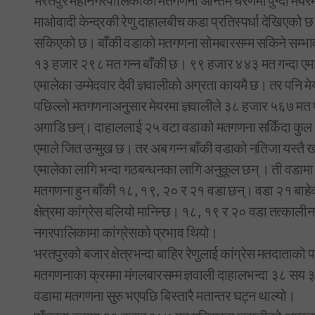
भरतपुर महानगरपालिकाको मतगणना अन्तिम चरणमा पुग्दा मेयरमा 
माओवादी केन्द्रकी रेणु दाहालबीच कडा प्रतिस्पर्धा देखिएक
सकिएको छ। बाँकी वडाको मतगणना सोमबारसम्म सकिने सम्भ
१३ हजार २९८ मत गन्न बाँकी छ। ९९ हजार ४४३ मत गन्दा एमाले
एमालेका उम्मेदवार देवी ज्ञवालीको अग्रता कायमै छ। तर पनि मे
पछिल्लो मतगणनाअनुसार मेयरमा ज्ञवालीले ३८ हजार ५६७ मत प
अगाडि छन्। दाहाललाई २५ वटा वडाको मतगणना सकिँदा कुल 
एमाले जित उन्मुख छ। तर अब गन्न बाँकी वडाको नतिजा यस्तै 
एमालेका लागि भन्दा गठबन्धनका लागि अनुकूल छन् । ती वडामा
मतगणना हुन बाँकी १८, १९, २० र २१ वडा छन्। वडा २१ बाहेक अर
क्षेत्रमा कांग्रेस बलियो मानिन्छ। १८, १९ र २० वडा तत्का
नगरपालिकामा कांग्रेसको प्रभाव थियो।
भरतपुरको बजार क्षेत्रभन्दा बाहिर रेणुलाई कांग्रेस मतदाताको
मतगणनाका क्रममा मंगलबारसम्म ज्ञवाली दाहालभन्दा ३८ सय ३
वडामा मतगणना सुरु भएपछि बिस्तारै मतान्तर घट्न थाल्यो।