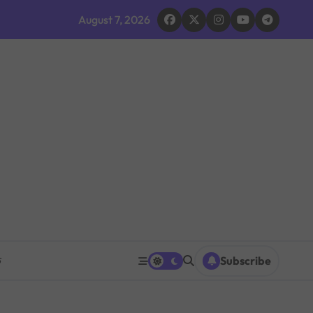
August 7, 2026
 भइरहेको सशस्त्रको निष्कर्ष
ूमिकाप्रति आलोचना, एकताको आह्वान
ग ठप्प
ारधारी टोली परिचालन
त पनि घट्ने
रको प्रश्नपत्र परीक्षा सुरु भएको ५ मिनेटमै ह्वाट्सएपमा भाइरल
क
Subscribe
 भएपछि राजीनामा मागिएको दाबी
िक शक्ति सङ्घर्ष सतहमा