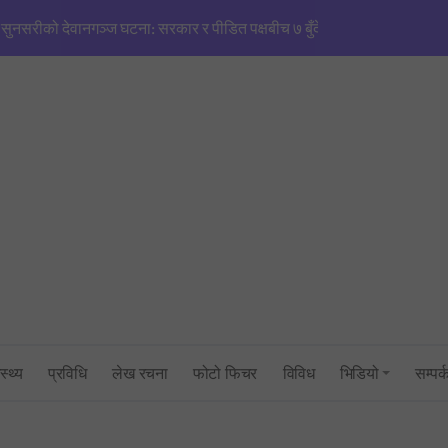
मणिपुरजस्तै हिंसाको खतरा’: एनजीओ/आईएनजीओको आडमा तराई विभाजित गर्ने खेल
सिंहदरबारमा सर्वदलीय बैठक: तराई–मधेश तनाव नियन्त्रणमा सरकारको फितलो भ
सुनसरी घटनाको राँको सिरहामा: प्रधानमन्त्रीको राजीनामा माग्दै पूर्व-पश्चिम राजमार्
तनावग्रस्त कप्तानगन्जमा ब्यारेकबाट निस्कियो सेना, बख्तरबन्द गाडीसहित हतिय
१ रुपैयाँको नयाँ सिक्कामा ‘चुच्चे नक्सा’ र आकाश भैरवको चित्र राखिने, तौल र लाग
त्रिभुवन विश्वविद्यालयको परीक्षा प्रणालीमाथि गम्भीर प्रश्न: एमबिएस प्रथम सेमेस्ट
सांसद् अरबिन्द साहविरुद्ध फेसबुकमा आक्रामक पोष्ट गर्ने अन्सारी पक्राउ
स्थ्य
प्रविधि
लेख रचना
फोटो फिचर
विविध
भिडियो
सम्पर्
उद्योगमन्त्री यादव र प्रधानमन्त्री सचिवालयबीचको तनावः पक्राउ प्रयास असफल
प्रधानमन्त्रीको सचिवालयबाटै अर्थ मन्त्रालय ओझेलमा: बालेन र स्वर्णिमको आन्तर