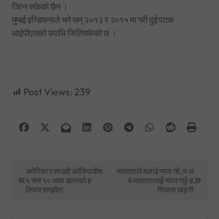
जित्न सकेको छैन ।
मुम्बई इन्डियन्सले भने सन् २०१३ र २०१५ मा गरी दुई पटक
आईपीएलको उपाधि जितिसकेको छ ।
Post Views:
239
P
अमेरिका र साउदी अरेबियाबीच
मतदाताले मलाई न्याय गरे, म अ
१ सय १० अरब डलरको ह
ब मतदातालाई न्याय गर्छुःह
o
तियार सम्झौता
रिप्रभा खड्गी
s
t