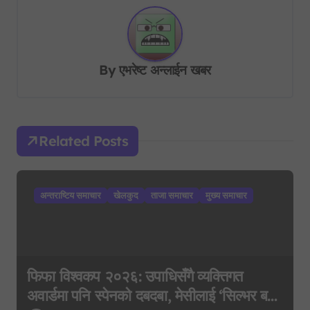
n
a
v
By
एभरेष्ट अन्लाईन खबर
i
g
a
Related Posts
t
i
अन्तराष्टिय समाचार
खेलकुद
ताजा समाचार
मुख्य समाचार
o
n
फिफा विश्वकप २०२६: उपाधिसँगै व्यक्तिगत
अवार्डमा पनि स्पेनको दबदबा, मेसीलाई ‘सिल्भर बल’