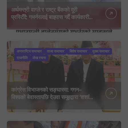
अर्थमन्त्री वाग्ले र राष्ट्र बैंकको दूरी
प्रस्टिँदै: गभर्नरलाई बाइपास गर्दै कार्यकारी
निर्देशकहरूलाई मन्त्रालय बोलाइयो
अन्तराष्टिय समाचार
ताजा समाचार
बिशेष समाचार
मुख्य समाचार
राजनीति
लेख रचना
कांग्रेस विभाजनको सङ्घारमा: गगन–
विश्वको बेवास्तापछि देउवा समूहद्वारा ‘शशांक
कार्ड’, साउन २९ मा नयाँ राजनीतिक
यात्राको घोषणा तयारी!