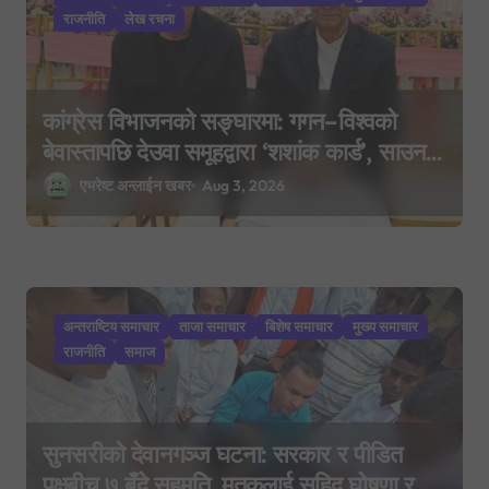
राजनीति
लेख रचना
कांग्रेस विभाजनको सङ्घारमा: गगन–विश्वको
बेवास्तापछि देउवा समूहद्वारा ‘शशांक कार्ड’, साउन
२९ मा नयाँ राजनीतिक यात्राको घोषणा तयारी!
एभरेष्ट अन्लाईन खबर
Aug 3, 2026
अन्तराष्टिय समाचार
ताजा समाचार
बिशेष समाचार
मुख्य समाचार
राजनीति
समाज
सुनसरीको देवानगञ्ज घटना: सरकार र पीडित
पक्षबीच ७ बुँदे सहमति, मृतकलाई सहिद घोषणा र