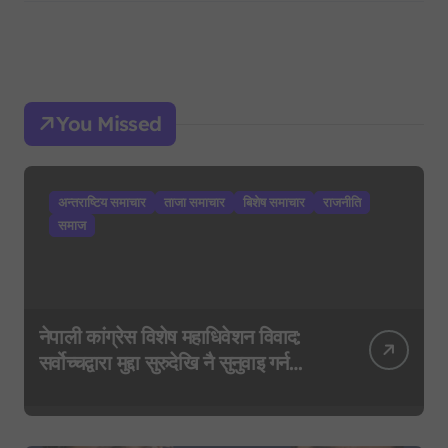
You Missed
अन्तराष्टिय समाचार
ताजा समाचार
बिशेष समाचार
राजनीति
समाज
नेपाली कांग्रेस विशेष महाधिवेशन विवाद:
सर्वोच्चद्वारा मुद्दा सुरुदेखि नै सुनुवाइ गर्न
आदेश, पुरानो फैसला पुनरावलोकन हुने