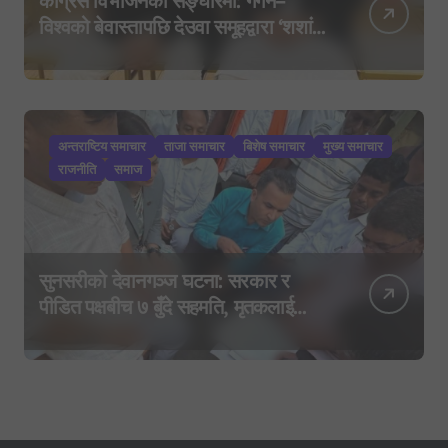
कांग्रेस विभाजनको सङ्घारमा: गगन–
विश्वको बेवास्तापछि देउवा समूहद्वारा ‘शशांक
कार्ड’, साउन २९ मा नयाँ राजनीतिक
यात्राको घोषणा तयारी!
अन्तराष्टिय समाचार
ताजा समाचार
बिशेष समाचार
मुख्य समाचार
राजनीति
समाज
सुनसरीको देवानगञ्ज घटना: सरकार र
पीडित पक्षबीच ७ बुँदे सहमति, मृतकलाई
सहिद घोषणा र परिवारलाई राहत दिइने