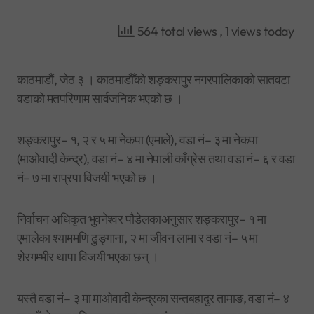
564 total views
, 1 views today
काठमाडौं, जेठ ३ । काठमाडौँको शङ्करापुर नगरपालिकाको सातवटा
वडाको मतपरिणाम सार्वजनिक भएको छ ।
शङ्करापुर– १, २ र ५ मा नेकपा (एमाले), वडा नं– ३ मा नेकपा
(माओवादी केन्द्र), वडा नं– ४ मा नेपाली काँग्रेस तथा वडा नं– ६ र वडा
नं– ७ मा राप्रपा विजयी भएको छ ।
निर्वाचन अधिकृत भुवनेश्वर पौडेलकाअनुसार शङ्करापुर– १ मा
एमालेका श्याममणि ढुङ्गाना, २ मा जीवन लामा र वडा नं– ५ मा
शेरगम्भीर थापा विजयी भएका छन् ।
यस्तै वडा नं– ३ मा माओवादी केन्द्रका सन्तबहादुर तामाङ, वडा नं– ४