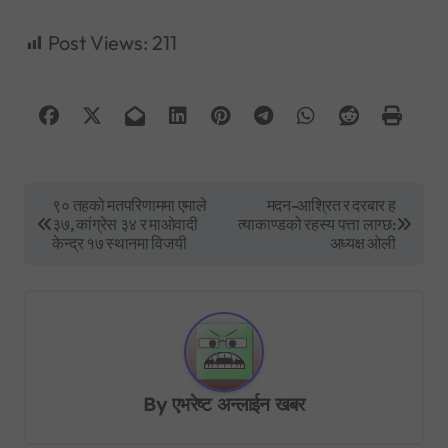
Post Views:
211
P
९० तहको मतपरिणाममा एमाले
मदन-आश्रित र दरबार ह
३७, कांग्रेस ३४ र माओवादी
त्याकाण्डको रहस्य पत्ता लाग्छ:
o
केन्द्र १७ स्थानमा विजयी
अध्यक्ष ओली
s
t
n
a
v
By
एभरेष्ट अन्लाईन खबर
i