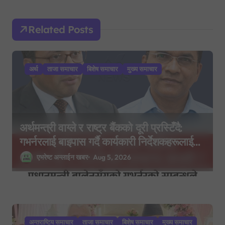
g
a
Related Posts
t
i
अर्थ
ताजा समाचार
बिशेष समाचार
मुख्य समाचार
o
n
अर्थमन्त्री वाग्ले र राष्ट्र बैंकको दूरी प्रस्टिँदै:
गभर्नरलाई बाइपास गर्दै कार्यकारी निर्देशकहरूलाई
मन्त्रालय बोलाइयो
एभरेष्ट अन्लाईन खबर
Aug 5, 2026
अन्तराष्टिय समाचार
ताजा समाचार
बिशेष समाचार
मुख्य समाचार