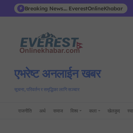
Skip
Breaking News.... EverestOnlineKhabar
to
content
एभरेष्ट अनलाईन खबर
सूचना, परिवर्तन र समृद्धिका लागि सञ्चार
राजनीति
अर्थ
समाज
विश्व
कला
खेलकुद
स्वा