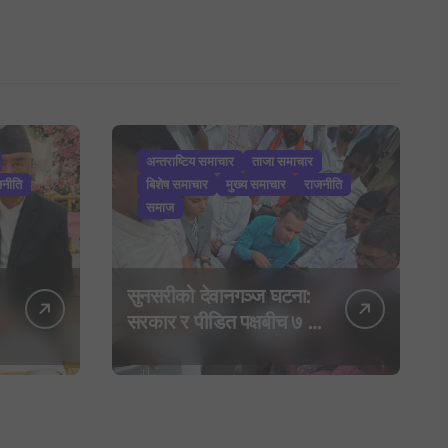
अन्तराष्टिय समाचार
ताजा समाचार
जनीति
बिशेष समाचार
मुख्य समाचार
राजनीति
समाज
सुनसरीको देवानगञ्ज घटना:
सरकार र पीडित पक्षबीच ७ बुँदे
सहमति, मृतकलाई सहिद
घोषणा र परिवारलाई राहत
दिइने