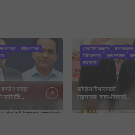
ाजा समाचार
बिशेष समाचार
अन्तराष्टिय समाचार
ताजा समाचार
चार
बिशेष समाचार
मुख्य समाचार
रा
लेख रचना
 वाग्ले र राष्ट्र
कांग्रेस विभाजनको
 प्रस्टिँदै:
सङ्घारमा: गगन–विश्वको
बाइपास गर्दै
बेवास्तापछि देउवा समूहद्वारा
 निर्देशकहरूलाई
‘शशांक कार्ड’, साउन २९ मा
 बोलाइयो
नयाँ राजनीतिक यात्राको
घोषणा तयारी!