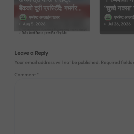
i
बैंकको दूरी प्रस्टिँदै: गभर्नरलाई
‘चुच्चे नक्स
बाइपास गर्दै कार्यकारी
भैरवको चित्र
एभरेष्ट अन्लाईन खबर
एभरेष्ट अन्ल
o
निर्देशकहरूलाई मन्त्रालय
लागत पनि घट्
Aug 5, 2026
Jul 26, 2026
n
बोलाइयो
Leave a Reply
Your email address will not be published.
Required field
Comment
*