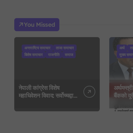
You Missed
अन्तराष्टिय समाचार
ताजा समाचार
अर्थ
त
बिशेष समाचार
राजनीति
समाज
मुख्य समा
नेपाली कांग्रेस विशेष
अर्थमन्त्री
महाधिवेशन विवाद: सर्वोच्चद्वारा
बैंकको दूरी
मुद्दा सुरुदेखि नै सुनुवाइ गर्न
गभर्नरलाई 
आदेश, पुरानो फैसला
कार्यकारी
पुनरावलोकन हुने
मन्त्रालय