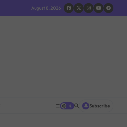
द घोषणा र परिवारलाई राहत दिइने
August 8, 2026
 भइरहेको सशस्त्रको निष्कर्ष
ूमिकाप्रति आलोचना, एकताको आह्वान
ग ठप्प
ारधारी टोली परिचालन
त पनि घट्ने
रको प्रश्नपत्र परीक्षा सुरु भएको ५ मिनेटमै ह्वाट्सएपमा भाइरल
क
Subscribe
 भएपछि राजीनामा मागिएको दाबी