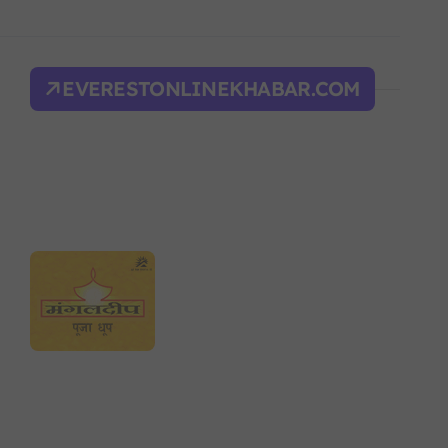
िक शक्ति सङ्घर्ष सतहमा
द भवन फिर्ता, सुरक्षा व्यवस्था कडा!
EVERESTONLINEKHABAR.COM
ल्भर बल’ र एम्बाप्पेलाई ‘गोल्डेन बुट’
याँ करका दरहरू निर्धारण
द
न आदेश, पुरानो फैसला पुनरावलोकन हुने