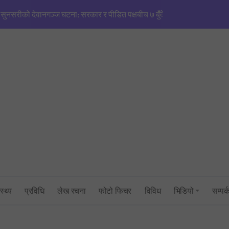
सुनसरीको देवानगञ्ज घटना: सरकार र पीडित पक्षबीच ७ बुँदे सहमति, मृतकलाई सहि
मणिपुरजस्तै हिंसाको खतरा’: एनजीओ/आईएनजीओको आडमा तराई विभाजित गर्ने खेल
सिंहदरबारमा सर्वदलीय बैठक: तराई–मधेश तनाव नियन्त्रणमा सरकारको फितलो भ
सुनसरी घटनाको राँको सिरहामा: प्रधानमन्त्रीको राजीनामा माग्दै पूर्व-पश्चिम राजमार्
तनावग्रस्त कप्तानगन्जमा ब्यारेकबाट निस्कियो सेना, बख्तरबन्द गाडीसहित हतिय
१ रुपैयाँको नयाँ सिक्कामा ‘चुच्चे नक्सा’ र आकाश भैरवको चित्र राखिने, तौल र लाग
त्रिभुवन विश्वविद्यालयको परीक्षा प्रणालीमाथि गम्भीर प्रश्न: एमबिएस प्रथम सेमेस्ट
स्थ्य
प्रविधि
लेख रचना
फोटो फिचर
विविध
भिडियो
सम्पर्
सांसद् अरबिन्द साहविरुद्ध फेसबुकमा आक्रामक पोष्ट गर्ने अन्सारी पक्राउ
उद्योगमन्त्री यादव र प्रधानमन्त्री सचिवालयबीचको तनावः पक्राउ प्रयास असफल