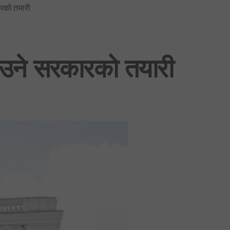
ारको तयारी
प्रधानमन्त्रीको सचिवालयबाटै अर्थ मन्त्रालय ओझेलमा: बालेन र स्वर्णिमको आन्तर
BREAKING NEWS : नयाँ दिल्लीमा प्रदर्शन उग्र बन्दै: प्रधानमन्त्री मोदीद्वारा संस
फिफा विश्वकप २०२६: उपाधिसँगै व्यक्तिगत अवार्डमा पनि स्पेनको दबदबा, मेसीलाई ‘सि
ाउने सरकारको तयारी
साउन १ देखि लागू हुने गरी शैक्षिक, उपचार र सेयर कारोबारसहित विभिन्न क्षेत्रमा न
भूमिको वर्गीकरण नगर्ने ४०५ स्थानीय तहमा आजैदेखि जग्गा कित्ताकाट पूर्ण रूपमा बन्
नेपाली कांग्रेस विशेष महाधिवेशन विवाद: सर्वोच्चद्वारा मुद्दा सुरुदेखि नै सुनुवाइ गर्