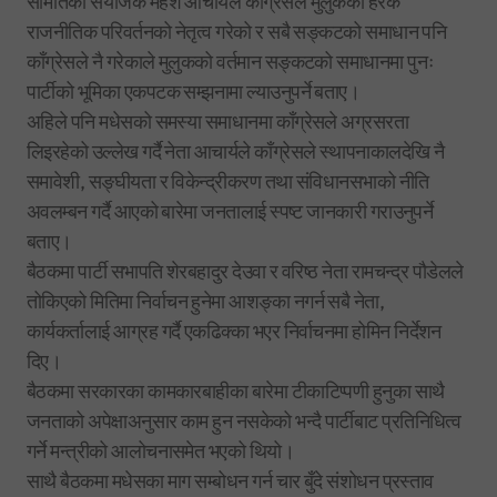
समितिका संयोजक महेश आचार्यले काँग्रेसले मुलुकका हरेक
राजनीतिक परिवर्तनको नेतृत्व गरेको र सबै सङ्कटको समाधान पनि
काँग्रेसले नै गरेकाले मुलुकको वर्तमान सङ्कटको समाधानमा पुनः
पार्टीको भूमिका एकपटक सम्झनामा ल्याउनुपर्ने बताए।
अहिले पनि मधेसको समस्या समाधानमा काँग्रेसले अग्रसरता
लिइरहेको उल्लेख गर्दै नेता आचार्यले काँग्रेसले स्थापनाकालदेखि नै
समावेशी, सङ्घीयता र विकेन्द्रीकरण तथा संविधानसभाको नीति
अवलम्बन गर्दै आएको बारेमा जनतालाई स्पष्ट जानकारी गराउनुपर्ने
बताए।
बैठकमा पार्टी सभापति शेरबहादुर देउवा र वरिष्ठ नेता रामचन्द्र पौडेलले
तोकिएको मितिमा निर्वाचन हुनेमा आशङ्का नगर्न सबै नेता,
कार्यकर्तालाई आग्रह गर्दै एकढिक्का भएर निर्वाचनमा होमिन निर्देशन
दिए।
बैठकमा सरकारका कामकारबाहीका बारेमा टीकाटिप्पणी हुनुका साथै
जनताको अपेक्षाअनुसार काम हुन नसकेको भन्दै पार्टीबाट प्रतिनिधित्व
गर्ने मन्त्रीको आलोचनासमेत भएको थियो।
साथै बैठकमा मधेसका माग सम्बोधन गर्न चार बुँदे संशोधन प्रस्ताव