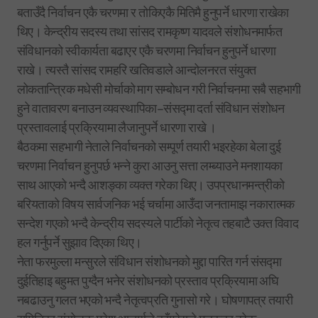
बताउँदै निर्वाचन एकै चरणमा र तोकिएकै मितिमै हुनुपर्ने धारणा राखेका
थिए। केन्द्रीय सदस्य तथा सांसद रामकृष्ण यादवले संशोधनमार्फत
संविधानको स्वीकार्यता बढाएर एकै चरणमा निर्वाचन हुनुपर्ने धारणा
राखे। त्यस्तै सांसद रामहरि खतिवडाले आन्दोलनरत संयुक्त
लोकतान्त्रिक मधेसी मोर्चाको माग सम्बोधन गरी निर्वाचनमा सबै सहभागी
हुने वातावरण बनाउन व्यवस्थापिका–संसद्मा दर्ता संविधान संशोधन
प्रस्तावलाई प्रक्रियामा लैजानुपर्ने धारणा राखे ।
बैठकमा सहभागी नेताले निर्वाचनको सम्पूर्ण तयारी भइरहेका बेला दुई
चरणमा निर्वाचन हुनुपर्छ भन्ने कुरा आउनु सत्ता लम्ब्याउने मनशायका
साथ आएको भन्दै आशङ्का व्यक्त गरेका थिए। उपप्रधानमन्त्रीको
बरियताको विषय सार्वजनिक भई चर्चामा आउँदा जनतामाझ नकारात्मक
सन्देश गएको भन्दै केन्द्रीय सदस्यले पार्टीको नेतृत्व तहबाटै उक्त विवाद
हल गर्नुपर्ने सुझाव दिएका थिए।
नेता फरमुल्ला मन्सुरले संविधान संशोधनको मुद्दा पारित गर्न संसद्मा
दुईतिहाइ बहुमत पुग्दैन भनेर संशोधनको प्रस्ताव प्रक्रियामा अघि
नबढाउनु गलत भएको भन्दै नेतृत्वप्रति गुनासो गरे। घोषणापत्र तयारी