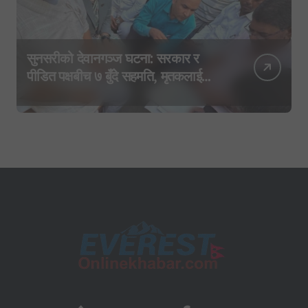
सुनसरीको देवानगञ्ज घटना: सरकार र
पीडित पक्षबीच ७ बुँदे सहमति, मृतकलाई
सहिद घोषणा र परिवारलाई राहत दिइने