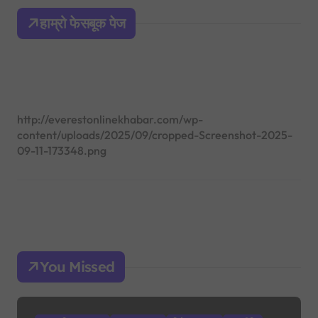
h
हाम्रो फेसबूक पेज
f
o
r
:
http://everestonlinekhabar.com/wp-
content/uploads/2025/09/cropped-Screenshot-2025-
09-11-173348.png
You Missed