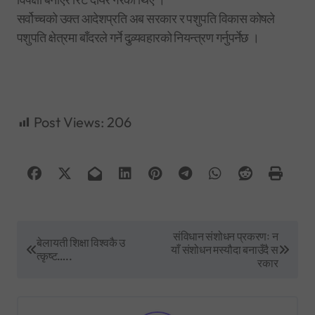
सर्वोच्चको उक्त आदेशप्रति अब सरकार र पशुपति विकास कोषले
पशुपति क्षेत्रमा बाँदरले गर्ने दुव्र्यवहारको नियन्त्रण गर्नुपर्नेछ ।
Post Views:
206
P
संविधान संशोधन प्रकरणः न
बेलायती शिक्षा विश्वकै उ
याँ संशोधन मस्यौदा बनाउँदै स
o
त्कृष्ट…..
रकार
s
t