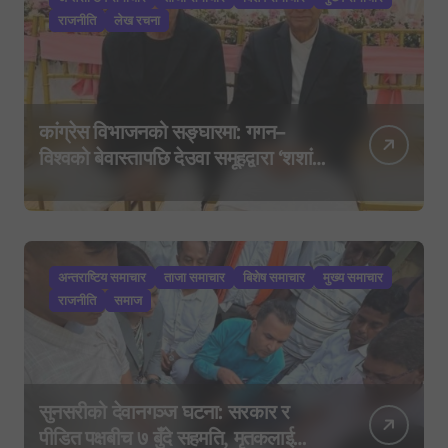
राजनीति
लेख रचना
कांग्रेस विभाजनको सङ्घारमा: गगन–
विश्वको बेवास्तापछि देउवा समूहद्वारा ‘शशांक
कार्ड’, साउन २९ मा नयाँ राजनीतिक
यात्राको घोषणा तयारी!
अन्तराष्टिय समाचार
ताजा समाचार
बिशेष समाचार
मुख्य समाचार
राजनीति
समाज
सुनसरीको देवानगञ्ज घटना: सरकार र
पीडित पक्षबीच ७ बुँदे सहमति, मृतकलाई