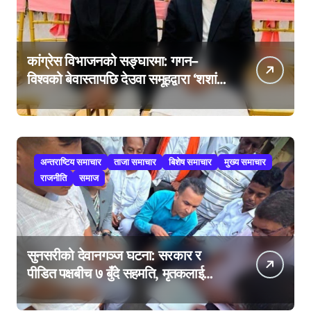
कांग्रेस विभाजनको सङ्घारमा: गगन–
विश्वको बेवास्तापछि देउवा समूहद्वारा ‘शशांक
कार्ड’, साउन २९ मा नयाँ राजनीतिक
यात्राको घोषणा तयारी!
अन्तराष्टिय समाचार
ताजा समाचार
बिशेष समाचार
मुख्य समाचार
राजनीति
समाज
सुनसरीको देवानगञ्ज घटना: सरकार र
पीडित पक्षबीच ७ बुँदे सहमति, मृतकलाई
सहिद घोषणा र परिवारलाई राहत दिइने