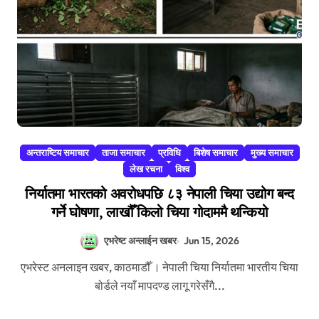
अन्तराष्टिय समाचार
ताजा समाचार
प्रविधि
बिशेष समाचार
मुख्य समाचार
लेख रचना
विश्व
निर्यातमा भारतको अवरोधपछि ८३ नेपाली चिया उद्योग बन्द
गर्ने घोषणा, लाखौँ किलो चिया गोदाममै थन्कियो
एभरेष्ट अन्लाईन खबर
Jun 15, 2026
एभरेस्ट अनलाइन खबर, काठमाडौँ । नेपाली चिया निर्यातमा भारतीय चिया
बोर्डले नयाँ मापदण्ड लागू गरेसँगै...