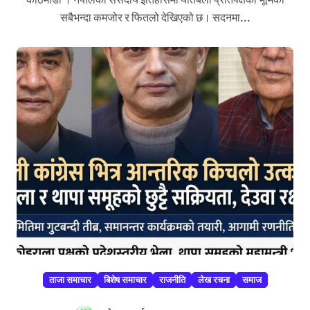
सबैभन्दा कमजोर र फितलो देखिएको छ। सदनमा...
ताजा समाचार
बिशेष समाचार
राजनीति
लेख रचना
समाज