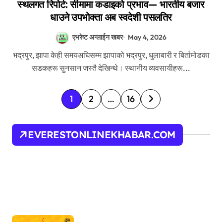
स्थलगत रिपोर्ट: सीमामा कडाइको प्रभाव— भारतीय बजार
धाउने उपभोक्ता अब स्वदेशी पसलतिर
एभरेष्ट अन्लाईन खबर
May 4, 2026
भद्रपुर, झापा केही समयअघिसम्म झापाको भद्रपुर, धुलाबारी र बिर्तामोडका
सडकहरू सुनसान जस्तै देखिन्थे। स्थानीय व्यवसायीहरू...
P
1
2
…
16
o
s
EVERESTONLINEKHABAR.COM
t
s
p
a
g