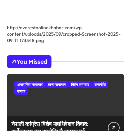
r
:
http://everestonlinekhabar.com/wp-
content/uploads/2025/09/cropped-Screenshot-2025-
09-11-173348.png
You Missed
अन्तराष्टिय समाचार
ताजा समाचार
बिशेष समाचार
राजनीति
समाज
नेपाली कांग्रेस विशेष महाधिवेशन विवाद: