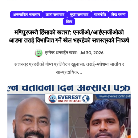
अन्तराष्टिय समाचार
ताजा समाचार
मुख्य समाचार
राजनीति
लेख रचना
विश्व
मणिपुरजस्तै हिंसाको खतरा’: एनजीओ/आईएनजीओको
आडमा तराई विभाजित गर्ने खेल भइरहेको सशस्त्रको निष्कर्ष
एभरेष्ट अन्लाईन खबर
Jul 30, 2026
सशस्त्र प्रहरीको गोप्य प्रतिवेदन खुलासा: तराई-मधेशमा जातीय र
साम्प्रदायिक...