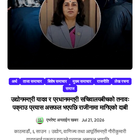
अर्थ
ताजा समाचार
बिशेष समाचार
मुख्य समाचार
राजनीति
लेख रचना
समाज
उद्योगमन्त्री यादव र प्रधानमन्त्री सचिवालयबीचको तनावः
पक्राउ प्रयास असफल भएपछि राजीनामा मागिएको दाबी
एभरेष्ट अन्लाईन खबर
Jul 21, 2026
काठमाडौं, ६ साउन । उद्योग, वाणिज्य तथा आपूर्तिमन्त्री गौरीकुमारी
यादवलाई पक्राउ गराउने प्रयास असफल भएपछि...