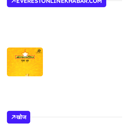
EVERESTONLINEKHABAR.COM
t
s
p
a
g
i
n
a
t
i
o
n
खोज