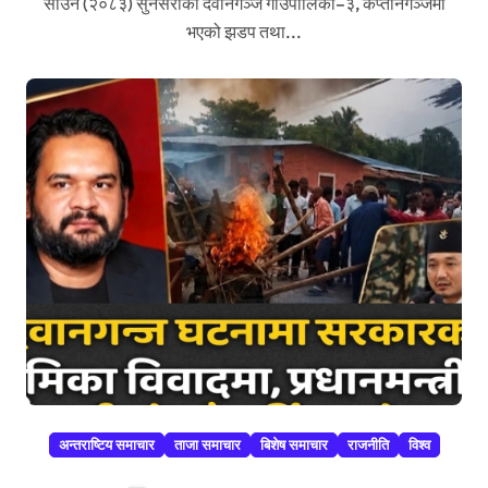
साउन (२०८३) सुनसरीको देवानगञ्ज गाउँपालिका–३, कप्तानगञ्जमा
भएको झडप तथा...
अन्तराष्टिय समाचार
ताजा समाचार
बिशेष समाचार
राजनीति
विश्व