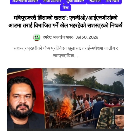
अन्तराष्टिय समाचार
ताजा समाचार
मुख्य समाचार
राजनीति
लेख रचना
विश्व
मणिपुरजस्तै हिंसाको खतरा’: एनजीओ/आईएनजीओको
आडमा तराई विभाजित गर्ने खेल भइरहेको सशस्त्रको निष्कर्ष
एभरेष्ट अन्लाईन खबर
Jul 30, 2026
सशस्त्र प्रहरीको गोप्य प्रतिवेदन खुलासा: तराई-मधेशमा जातीय र
साम्प्रदायिक...