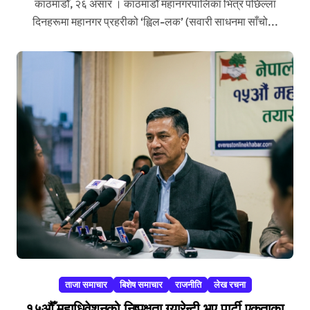
काठमाडौँ, २६ असार । काठमाडौँ महानगरपालिका भित्र पछिल्ला
दिनहरूमा महानगर प्रहरीको ‘ह्विल-लक’ (सवारी साधनमा साँचो...
ताजा समाचार
बिशेष समाचार
राजनीति
लेख रचना
१५औँ महाधिवेशनको निष्पक्षता ग्यारेन्टी भए पार्टी एकताका