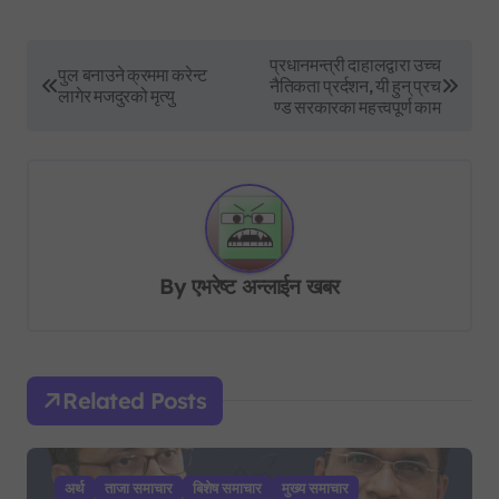
P
प्रधानमन्त्री दाहालद्वारा उच्च
पुल बनाउने क्रममा करेन्ट
नैतिकता प्रर्दशन, यी हुन् प्रच
o
लागेर मजदुरको मृत्यु
ण्ड सरकारका महत्त्वपूर्ण काम
s
t
n
a
v
By
एभरेष्ट अन्लाईन खबर
i
g
a
Related Posts
t
i
अर्थ
ताजा समाचार
बिशेष समाचार
मुख्य समाचार
o