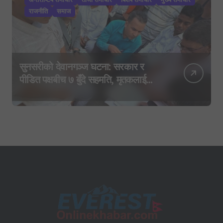
राजनीति
समाज
सुनसरीको देवानगञ्ज घटना: सरकार र
पीडित पक्षबीच ७ बुँदे सहमति, मृतकलाई
सहिद घोषणा र परिवारलाई राहत दिइने