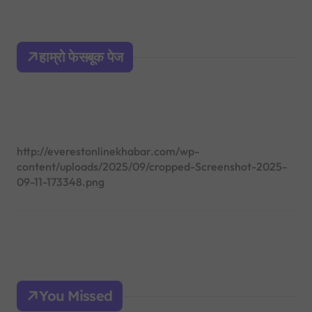
r
c
h
हाम्रो फेसबूक पेज
f
o
r
:
http://everestonlinekhabar.com/wp-
content/uploads/2025/09/cropped-Screenshot-2025-
09-11-173348.png
You Missed