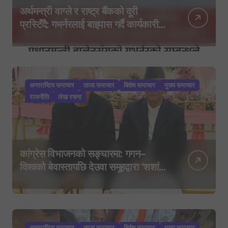
अर्थमन्त्री वाग्ले र राष्ट्र बैंकको दूरी
प्रस्टिँदै: गभर्नरलाई बाइपास गर्दै कार्यकारी
निर्देशकहरूलाई मन्त्रालय बोलाइयो
अन्तराष्टिय समाचार
ताजा समाचार
बिशेष समाचार
मुख्य समाचार
राजनीति
लेख रचना
कांग्रेस विभाजनको सङ्घारमा: गगन–
विश्वको बेवास्तापछि देउवा समूहद्वारा ‘शशांक
कार्ड’, साउन २९ मा नयाँ राजनीतिक
यात्राको घोषणा तयारी!
अन्तराष्टिय समाचार
ताजा समाचार
बिशेष समाचार
मुख्य समाचार