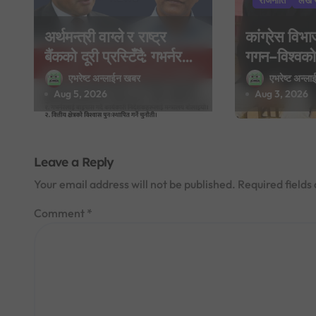
a
राजनीति
लेख 
t
अर्थमन्त्री वाग्ले र राष्ट्र
कांग्रेस विभ
i
बैंकको दूरी प्रस्टिँदै: गभर्नरलाई
गगन–विश्वको 
बाइपास गर्दै कार्यकारी
देउवा समूहद्वा
एभरेष्ट अन्लाईन खबर
एभरेष्ट अन्ल
o
निर्देशकहरूलाई मन्त्रालय
साउन २९ मा 
Aug 5, 2026
Aug 3, 2026
n
बोलाइयो
यात्राको घोष
Leave a Reply
Your email address will not be published.
Required field
Comment
*