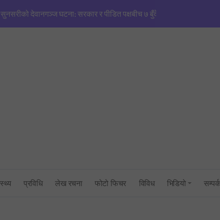
मणिपुरजस्तै हिंसाको खतरा’: एनजीओ/आईएनजीओको आडमा तराई विभाजित गर्ने खेल
सिंहदरबारमा सर्वदलीय बैठक: तराई–मधेश तनाव नियन्त्रणमा सरकारको फितलो भ
सुनसरी घटनाको राँको सिरहामा: प्रधानमन्त्रीको राजीनामा माग्दै पूर्व-पश्चिम राजमार्
तनावग्रस्त कप्तानगन्जमा ब्यारेकबाट निस्कियो सेना, बख्तरबन्द गाडीसहित हतिय
१ रुपैयाँको नयाँ सिक्कामा ‘चुच्चे नक्सा’ र आकाश भैरवको चित्र राखिने, तौल र लाग
त्रिभुवन विश्वविद्यालयको परीक्षा प्रणालीमाथि गम्भीर प्रश्न: एमबिएस प्रथम सेमेस्ट
सांसद् अरबिन्द साहविरुद्ध फेसबुकमा आक्रामक पोष्ट गर्ने अन्सारी पक्राउ
स्थ्य
प्रविधि
लेख रचना
फोटो फिचर
विविध
भिडियो
सम्पर्
उद्योगमन्त्री यादव र प्रधानमन्त्री सचिवालयबीचको तनावः पक्राउ प्रयास असफल
प्रधानमन्त्रीको सचिवालयबाटै अर्थ मन्त्रालय ओझेलमा: बालेन र स्वर्णिमको आन्तर