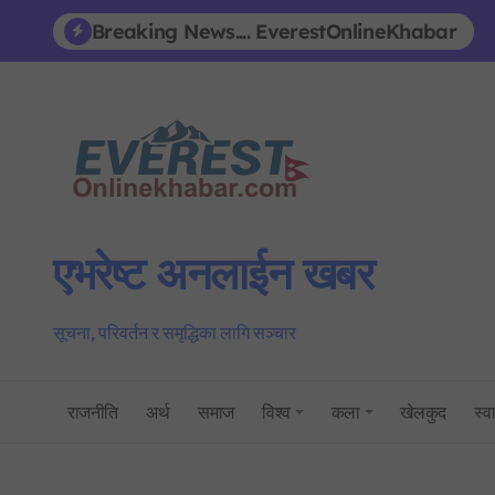
Skip
Breaking News.... EverestOnlineKhabar
to
content
एभरेष्ट अनलाईन खबर
सूचना, परिवर्तन र समृद्धिका लागि सञ्चार
राजनीति
अर्थ
समाज
विश्व
कला
खेलकुद
स्वा