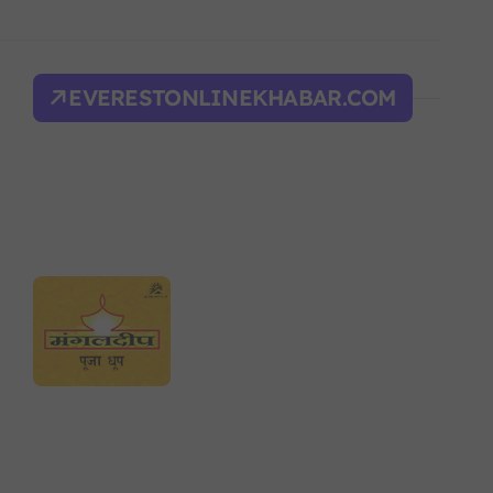
द भवन फिर्ता, सुरक्षा व्यवस्था कडा!
ल्भर बल’ र एम्बाप्पेलाई ‘गोल्डेन बुट’
EVERESTONLINEKHABAR.COM
याँ करका दरहरू निर्धारण
द
न आदेश, पुरानो फैसला पुनरावलोकन हुने