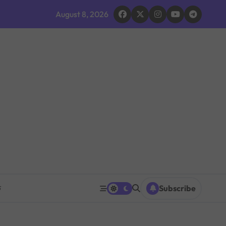
August 8, 2026
 भइरहेको सशस्त्रको निष्कर्ष
ूमिकाप्रति आलोचना, एकताको आह्वान
ग ठप्प
ारधारी टोली परिचालन
त पनि घट्ने
रको प्रश्नपत्र परीक्षा सुरु भएको ५ मिनेटमै ह्वाट्सएपमा भाइरल
क
Subscribe
 भएपछि राजीनामा मागिएको दाबी
िक शक्ति सङ्घर्ष सतहमा