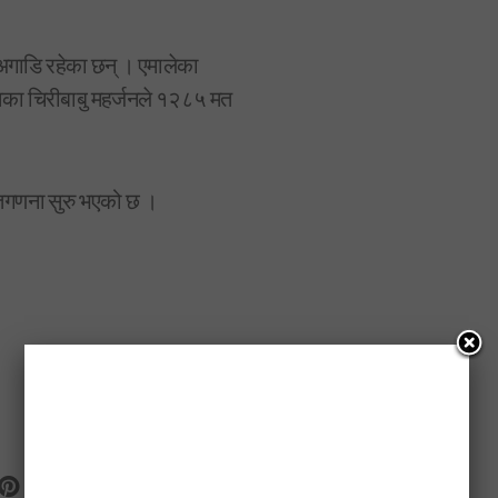
अगाडि रहेका छन् । एमालेका
रेसका चिरीबाबु महर्जनले १२८५ मत
तगणना सुरु भएको छ ।