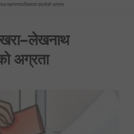
नाथ महानगरपालिकामा एमालेको अग्रता
BREAKING NEWS : नयाँ दिल्लीमा प्रदर्शन उग्र बन्दै: प्रधानमन्त्री मोदीद्वारा संस
फिफा विश्वकप २०२६: उपाधिसँगै व्यक्तिगत अवार्डमा पनि स्पेनको दबदबा, मेसीलाई ‘सि
साउन १ देखि लागू हुने गरी शैक्षिक, उपचार र सेयर कारोबारसहित विभिन्न क्षेत्रमा न
पोखरा–लेखनाथ
भूमिको वर्गीकरण नगर्ने ४०५ स्थानीय तहमा आजैदेखि जग्गा कित्ताकाट पूर्ण रूपमा बन्
को अग्रता
नेपाली कांग्रेस विशेष महाधिवेशन विवाद: सर्वोच्चद्वारा मुद्दा सुरुदेखि नै सुनुवाइ गर्