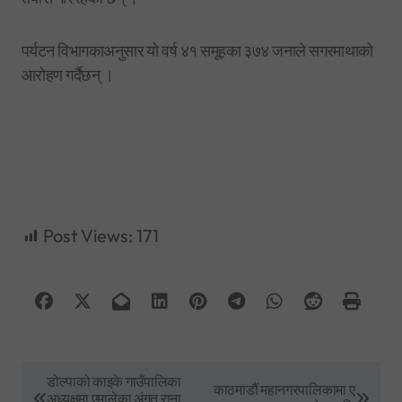
पर्यटन विभागकाअनुसार यो वर्ष ४१ समूहका ३७४ जनाले सगरमाथाको
आरोहण गर्दैछन् ।
Post Views:
171
P
डोल्पाको काइके गाउँपालिका
काठमाडौं महानगरपालिकामा ए
अध्यक्षमा एमालेका अंगत राना