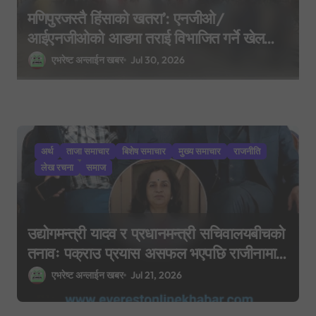
मणिपुरजस्तै हिंसाको खतरा’: एनजीओ/
आईएनजीओको आडमा तराई विभाजित गर्ने खेल
भइरहेको सशस्त्रको निष्कर्ष
एभरेष्ट अन्लाईन खबर
Jul 30, 2026
अर्थ
ताजा समाचार
बिशेष समाचार
मुख्य समाचार
राजनीति
लेख रचना
समाज
उद्योगमन्त्री यादव र प्रधानमन्त्री सचिवालयबीचको
तनावः पक्राउ प्रयास असफल भएपछि राजीनामा
मागिएको दाबी
एभरेष्ट अन्लाईन खबर
Jul 21, 2026