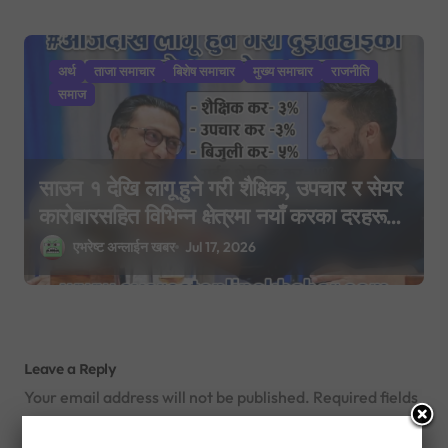
अर्थ
ताजा समाचार
बिशेष समाचार
मुख्य समाचार
राजनीति
समाज
साउन १ देखि लागू हुने गरी शैक्षिक, उपचार र सेयर
कारोबारसहित विभिन्न क्षेत्रमा नयाँ करका दरहरू
निर्धारण
एभरेष्ट अन्लाईन खबर
Jul 17, 2026
Leave a Reply
Your email address will not be published.
Required fields
are marked
*