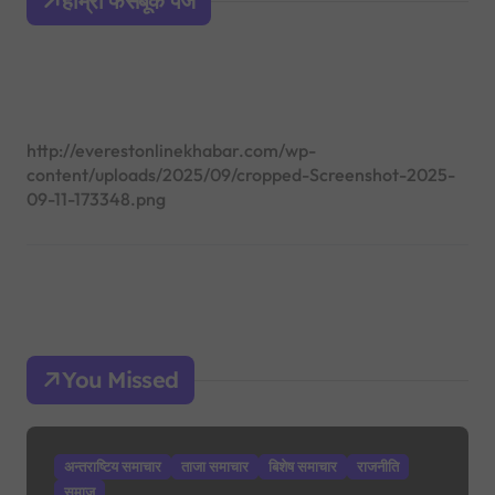
हाम्रो फेसबूक पेज
f
o
r
:
http://everestonlinekhabar.com/wp-
content/uploads/2025/09/cropped-Screenshot-2025-
09-11-173348.png
You Missed
अन्तराष्टिय समाचार
ताजा समाचार
बिशेष समाचार
राजनीति
समाज