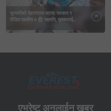
सुनसरीको देवानगञ्ज घटना: सरकार र
पीडित पक्षबीच ७ बुँदे सहमति, मृतकलाई
सहिद घोषणा र परिवारलाई राहत दिइने
एभरेष्ट अनलाईन खबर