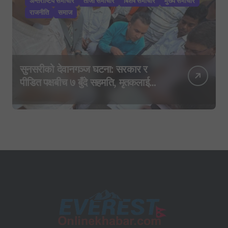
अन्तराष्टिय समाचार
ताजा समाचार
बिशेष समाचार
मुख्य समाचार
राजनीति
समाज
सुनसरीको देवानगञ्ज घटना: सरकार र
पीडित पक्षबीच ७ बुँदे सहमति, मृतकलाई
सहिद घोषणा र परिवारलाई राहत दिइने