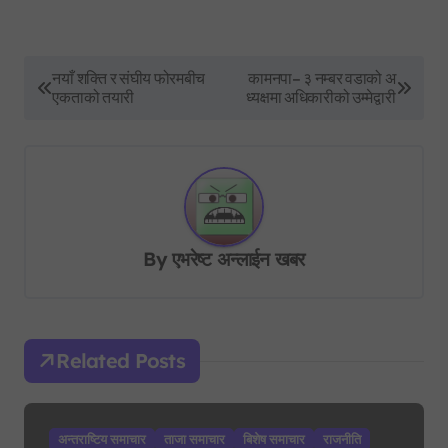
P
नयाँ शक्ति र संघीय फोरमबीच
कामनपा– ३ नम्बर वडाको अ
एकताको तयारी
ध्यक्षमा अधिकारीको उम्मेद्वारी
o
s
t
n
a
By
एभरेष्ट अन्लाईन खबर
v
i
g
Related Posts
a
t
i
अन्तराष्टिय समाचार
ताजा समाचार
बिशेष समाचार
राजनीति