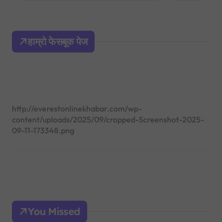
a
r
c
h
हाम्रो फेसबूक पेज
f
o
r
:
http://everestonlinekhabar.com/wp-
content/uploads/2025/09/cropped-Screenshot-2025-
09-11-173348.png
You Missed