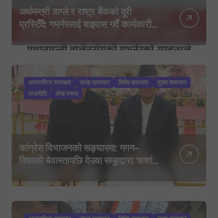
अर्थमन्त्री वाग्ले र राष्ट्र बैंकको दूरी
प्रस्टिँदै: गभर्नरलाई बाइपास गर्दै कार्यकारी
निर्देशकहरूलाई मन्त्रालय बोलाइयो
अन्तराष्टिय समाचार
ताजा समाचार
बिशेष समाचार
मुख्य समाचार
राजनीति
लेख रचना
कांग्रेस विभाजनको सङ्घारमा: गगन–
विश्वको बेवास्तापछि देउवा समूहद्वारा ‘शशांक
कार्ड’, साउन २९ मा नयाँ राजनीतिक
यात्राको घोषणा तयारी!