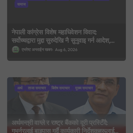
o
समाज
n
नेपाली कांग्रेस विशेष महाधिवेशन विवाद:
सर्वोच्चद्वारा मुद्दा सुरुदेखि नै सुनुवाइ गर्न आदेश,
पुरानो फैसला पुनरावलोकन हुने
एभरेष्ट अन्लाईन खबर
Aug 6, 2026
अर्थ
ताजा समाचार
बिशेष समाचार
मुख्य समाचार
अर्थमन्त्री वाग्ले र राष्ट्र बैंकको दूरी प्रस्टिँदै:
गभर्नरलाई बाइपास गर्दै कार्यकारी निर्देशकहरूलाई